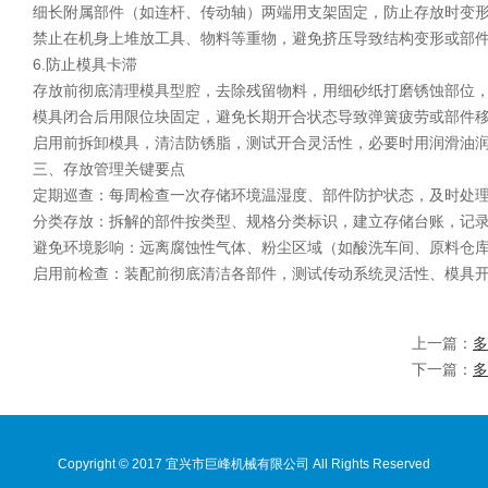
细长附属部件（如连杆、传动轴）两端用支架固定，防止存放时变
禁止在机身上堆放工具、物料等重物，避免挤压导致结构变形或部
6.防止模具卡滞
存放前彻底清理模具型腔，去除残留物料，用细砂纸打磨锈蚀部位，
模具闭合后用限位块固定，避免长期开合状态导致弹簧疲劳或部件
启用前拆卸模具，清洁防锈脂，测试开合灵活性，必要时用润滑油润
三、存放管理关键要点
定期巡查：每周检查一次存储环境温湿度、部件防护状态，及时处理
分类存放：拆解的部件按类型、规格分类标识，建立存储台账，记录
避免环境影响：远离腐蚀性气体、粉尘区域（如酸洗车间、原料仓库
启用前检查：装配前彻底清洁各部件，测试传动系统灵活性、模具开
上一篇：
多
下一篇：
多
Copyright © 2017 宜兴市巨峰机械有限公司 All Rights Reserved