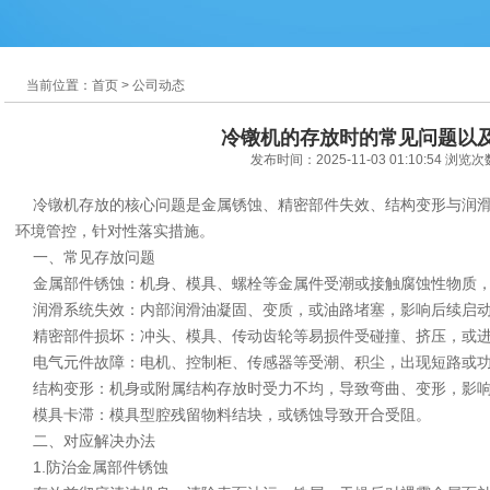
当前位置：首页 > 公司动态
冷镦机的存放时的常见问题以
发布时间：2025-11-03 01:10:54 浏览
冷镦机存放的核心问题是金属锈蚀、精密部件失效、结构变形与润滑
环境管控，针对性落实措施。
一、常见存放问题
金属部件锈蚀：机身、模具、螺栓等金属件受潮或接触腐蚀性物质，
润滑系统失效：内部润滑油凝固、变质，或油路堵塞，影响后续启
精密部件损坏：冲头、模具、传动齿轮等易损件受碰撞、挤压，或进
电气元件故障：电机、控制柜、传感器等受潮、积尘，出现短路或
结构变形：机身或附属结构存放时受力不均，导致弯曲、变形，影响
模具卡滞：模具型腔残留物料结块，或锈蚀导致开合受阻。
二、对应解决办法
1.防治金属部件锈蚀