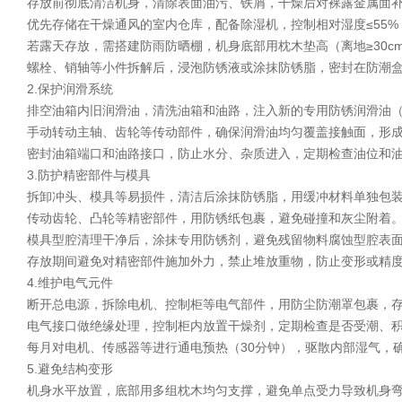
存放前彻底清洁机身，清除表面油污、铁屑，干燥后对裸露金属面补
优先存储在干燥通风的室内仓库，配备除湿机，控制相对湿度≤55%
若露天存放，需搭建防雨防晒棚，机身底部用枕木垫高（离地≥30c
螺栓、销轴等小件拆解后，浸泡防锈液或涂抹防锈脂，密封在防潮
2.保护润滑系统
排空油箱内旧润滑油，清洗油箱和油路，注入新的专用防锈润滑油（
手动转动主轴、齿轮等传动部件，确保润滑油均匀覆盖接触面，形
密封油箱端口和油路接口，防止水分、杂质进入，定期检查油位和油
3.防护精密部件与模具
拆卸冲头、模具等易损件，清洁后涂抹防锈脂，用缓冲材料单独包装
传动齿轮、凸轮等精密部件，用防锈纸包裹，避免碰撞和灰尘附着
模具型腔清理干净后，涂抹专用防锈剂，避免残留物料腐蚀型腔表
存放期间避免对精密部件施加外力，禁止堆放重物，防止变形或精
4.维护电气元件
断开总电源，拆除电机、控制柜等电气部件，用防尘防潮罩包裹，存
电气接口做绝缘处理，控制柜内放置干燥剂，定期检查是否受潮、积
每月对电机、传感器等进行通电预热（30分钟），驱散内部湿气，
5.避免结构变形
机身水平放置，底部用多组枕木均匀支撑，避免单点受力导致机身