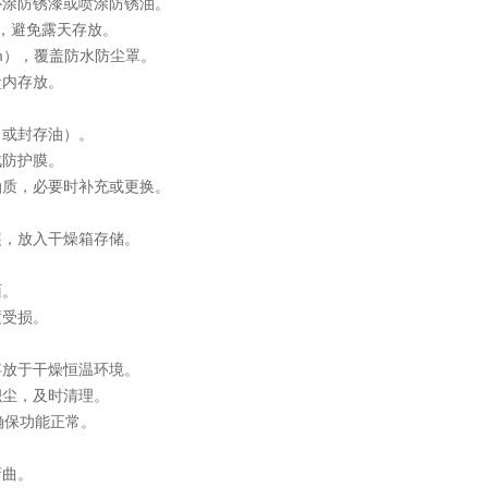
涂防锈漆或喷涂防锈油。
，避免露天存放。
m），覆盖防水防尘罩。
盒内存放。
或封存油）。
成防护膜。
质，必要时补充或更换。
，放入干燥箱存储。
。
面。
度受损。
放于干燥恒温环境。
尘，及时清理。
确保功能正常。
弯曲。